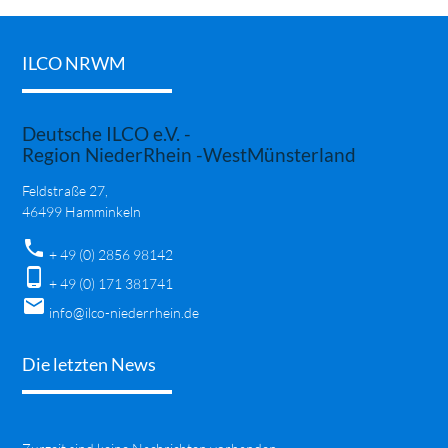
ILCO NRWM
Deutsche ILCO e.V. -
Region NiederRhein -WestMünsterland
Feldstraße 27,
46499 Hamminkeln
phone
+ 49 (0) 2856 98142
phone_android
+ 49 (0) 171 381741
mail
info@ilco-niederrhein.de
Die letzten News