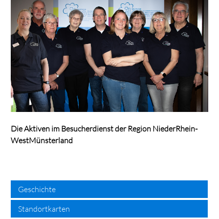
Die Aktiven im Besucherdienst der Region NiederRhein-
WestMünsterland
search
Geschichte
Standortkarten