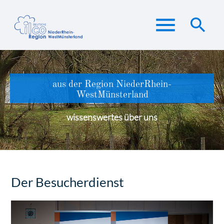
menu
search
Suchbegriffe
SUCHEN
aus der Region NiederRhein-
WestMünsterland
wissenswertes über uns
Der Besucherdienst